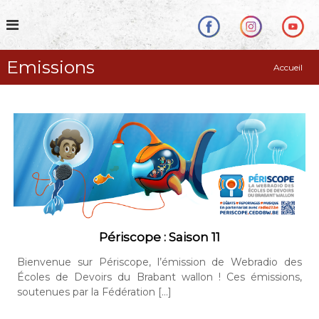
S
k
i
p
Emissions
t
Accueil
o
c
o
n
t
e
n
t
Périscope : Saison 11
Bienvenue sur Périscope, l’émission de Webradio des
Écoles de Devoirs du Brabant wallon ! Ces émissions,
soutenues par la Fédération […]