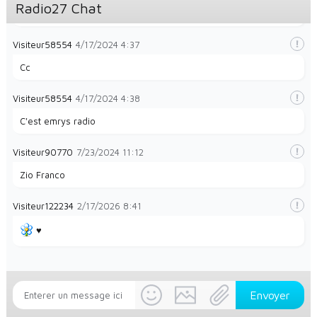
Radio27 Chat
La radio et papayes
Visiteur58554
4/17/2024
4:37
Cc
Visiteur58554
4/17/2024
4:38
C'est emrys radio
Visiteur90770
7/23/2024
11:12
Zio Franco
Visiteur122234
2/17/2026
8:41
♥️