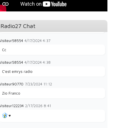
la radio e
Visiteur49323
1/28/2024
8:35
Radio27 Chat
La radio et papayes
Visiteur58554
4/17/2024
4:37
Cc
Visiteur58554
4/17/2024
4:38
C'est emrys radio
Visiteur90770
7/23/2024
11:12
Zio Franco
Visiteur122234
2/17/2026
8:41
♥️