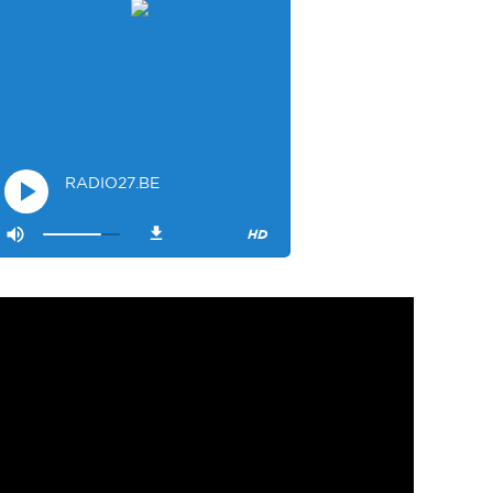
Mamssi
5/26/2023
2:27
Bonjour tous le monde. J'attends de vous entendre
Maman de Alyana
Visiteur40682
6/3/2023
10:54
Je ne suis pas passer
Visiteur41092
6/14/2023
12:54
On la bien fait
Visiteur47685
12/15/2023
3:17
Salvo is listening !
Visiteur48140
12/26/2023
2:35
magnifique
Visiteur49323
1/28/2024
8:32