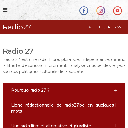
S
k
i
p
Radio27
t
Accueil
Radio27
o
c
o
Radio 27
n
t
Radio 27 est une radio Libre, pluraliste, indépendante, défend
e
la liberté d’expression, promeut l’analyse critique des enjeux
n
sociaux, politiques, culturels de la société.
t
Pourquoi radio 27 ?
Ligne rédactionnelle de radio27.be en quelques
mots
Une radio libre et alternative et pluraliste