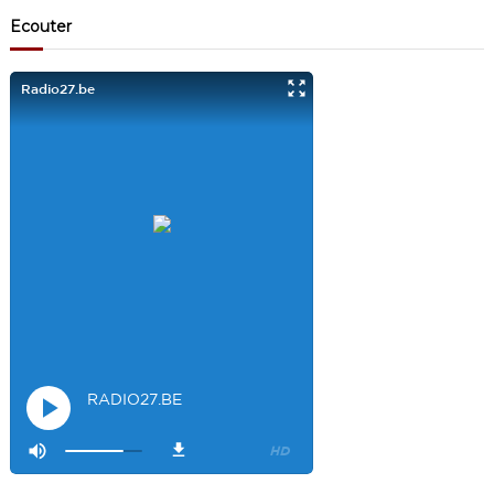
Visiteur13863
3/17/2022
10:40
Ecouter
Je viens aussi d écouter le podcast "comment ça va?" Bravo les
filles. Et merci à Claire pour ces ateliers slam!
Visiteur14048
3/22/2022
9:43
Salut les filles super sympa le podcaste
Visiteur26033
4/4/2023
1:34
Merci
Mamssi
5/26/2023
2:27
Bonjour tous le monde. J'attends de vous entendre
Maman de
Alyana
Visiteur40682
6/3/2023
10:54
Je ne suis pas passer
Visiteur41092
6/14/2023
12:54