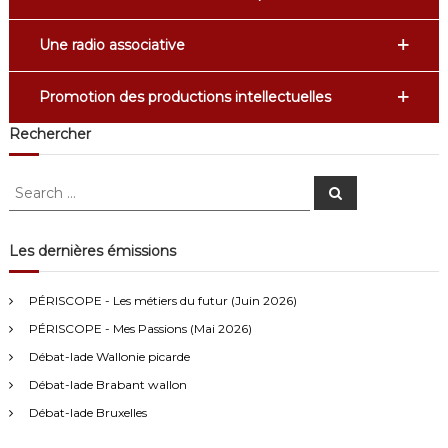
Une radio associative
Promotion des productions intellectuelles
Rechercher
S
S
e
e
a
a
r
c
r
Les dernières émissions
h
c
Anonymous4
2/13/2021
4:16
h
PÉRISCOPE - Les métiers du futur (Juin 2026)
f
Bonjour
PÉRISCOPE - Mes Passions (Mai 2026)
o
r
Débat-lade Wallonie picarde
Visiteur13752
3/14/2022
10:04
:
Débat-lade Brabant wallon
J'écoute le podcast de l'atelier Comment ça va". Génial les
filles! Vous êtes formidables!
Débat-lade Bruxelles