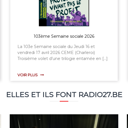
laire
Juin 2023)
103ème Semaine sociale 2026
PÉRISCOPE - Les métiers du futur (Juin 2
102è
Conflits
écono
outil
pe : Saison 7
La 103e Semaine sociale du Jeudi 16 et
Emission :
Périscope : Saison 10
Le MOC f
s
vendredi 17 avril 2026 CEME (Charleroi)
Pour un f
ne
Troisième volet d’une trilogie entamée en […]
autrement
VOIR PLUS
ELLES ET ILS FONT RADIO27.BE