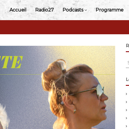
Accueil
Radio27
Podcasts
Programme
R
S
e
a
r
L
c
h
f
o
r
: