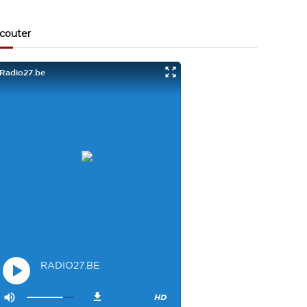
Visiteur13863
3/17/2022
10:40
Je viens aussi d écouter le podcast "comment ça va?"
couter
Bravo les filles. Et merci à Claire pour ces ateliers slam!
Visiteur14048
3/22/2022
9:43
Salut les filles super sympa le podcaste
Visiteur26033
4/4/2023
1:34
Merci
Mamssi
5/26/2023
2:27
Bonjour tous le monde. J'attends de vous entendre
Maman de Alyana
Visiteur40682
6/3/2023
10:54
Je ne suis pas passer
Visiteur41092
6/14/2023
12:54