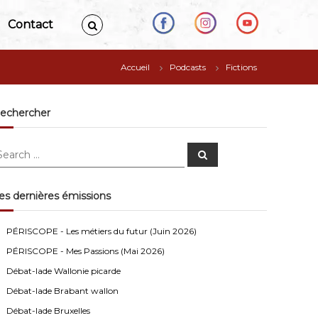
Contact
Accueil
Podcasts
Fictions
echercher
S
e
a
r
c
es dernières émissions
h
Anonymous4
2/13/2021
4:16
Bonjour
PÉRISCOPE - Les métiers du futur (Juin 2026)
PÉRISCOPE - Mes Passions (Mai 2026)
Visiteur13752
3/14/2022
10:04
Débat-lade Wallonie picarde
J'écoute le podcast de l'atelier Comment ça va". Génial
les filles! Vous êtes formidables!
Débat-lade Brabant wallon
Débat-lade Bruxelles