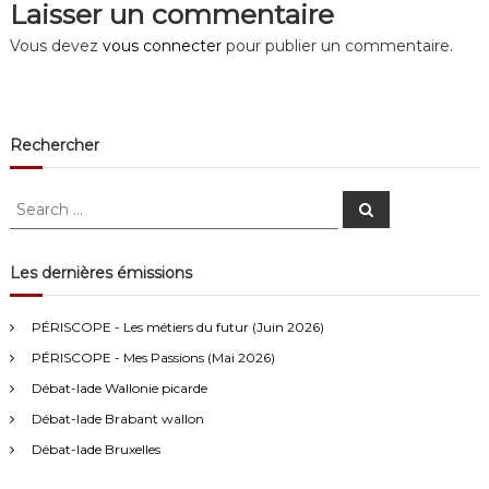
Laisser un commentaire
i
Vous devez
vous connecter
pour publier un commentaire.
g
a
Rechercher
t
S
S
i
e
e
a
a
r
o
c
r
Les dernières émissions
h
c
Anonymous4
2/13/2021
4:16
n
h
PÉRISCOPE - Les métiers du futur (Juin 2026)
f
Bonjour
PÉRISCOPE - Mes Passions (Mai 2026)
d
o
r
Débat-lade Wallonie picarde
Visiteur13752
3/14/2022
10:04
:
e
Débat-lade Brabant wallon
J'écoute le podcast de l'atelier Comment ça va". Génial les
filles! Vous êtes formidables!
Débat-lade Bruxelles
l