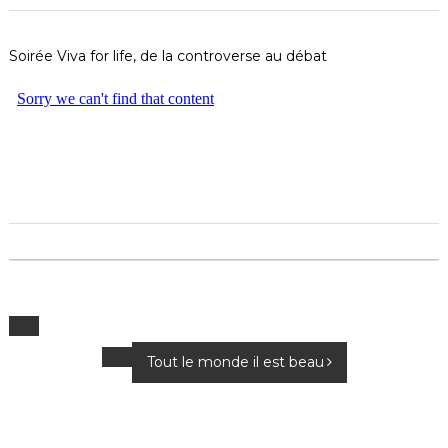
Soirée Viva for life, de la controverse au débat
N
Tout le monde il est beau
a
v