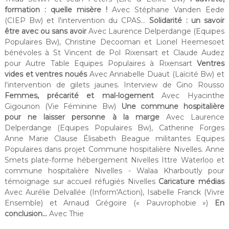
formation : quelle misère !
Avec Stéphane Vanden Eede
(CIEP Bw) et l'intervention du CPAS...
Solidarité : un savoir
être avec ou sans avoir
Avec Laurence Delperdange (Equipes
Populaires Bw), Christine Decooman et Lionel Heemesoet
bénévoles à St Vincent de Pol Rixensart et Claude Audez
pour Autre Table Equipes Populaires à Rixensart
Ventres
vides et ventres noués
Avec Annabelle Duaut (Laïcité Bw) et
l'intervention de gilets jaunes. Interview de Gino Rousso
Femmes, précarité et mal-logement
Avec Hyacinthe
Gigounon (Vie Féminine Bw)
Une commune hospitalière
pour ne laisser personne à la marge
Avec Laurence
Delperdange (Equipes Populaires Bw), Catherine Forges
Anne Marie Clause Élisabeth Beague militantes Equipes
Populaires dans projet Commune hospitalière Nivelles. Anne
Smets plate-forme hébergement Nivelles Ittre Waterloo et
commune hospitalière Nivelles - Walaa Kharboutly pour
témoignage sur accueil réfugiés Nivelles
Caricature médias
Avec Aurélie Delvallée (Inform'Action), Isabelle Franck (Vivre
Ensemble) et Arnaud Grégoire (« Pauvrophobie »)
En
conclusion...
Avec Thie