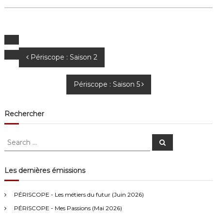
N
Périscope : Saison 2
a
Périscope : Saison 5
v
i
Rechercher
g
S
S
e
e
a
a
a
r
c
r
Les dernières émissions
t
h
c
Anonymous4
2/13/2021
4:16
h
i
PÉRISCOPE - Les métiers du futur (Juin 2026)
f
Bonjour
PÉRISCOPE - Mes Passions (Mai 2026)
o