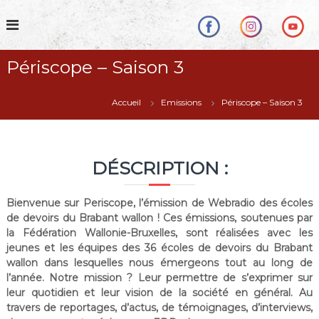
S
k
i
p
Périscope – Saison 3
t
o
c
Accueil
Emissions
Périscope – Saison 3
o
n
t
e
DÉSCRIPTION :
n
t
Bienvenue sur Periscope, l’émission de Webradio des écoles
de devoirs du Brabant wallon ! Ces émissions, soutenues par
la Fédération Wallonie-Bruxelles, sont réalisées avec les
jeunes et les équipes des 36 écoles de devoirs du Brabant
wallon dans lesquelles nous émergeons tout au long de
l’année. Notre mission ? Leur permettre de s’exprimer sur
leur quotidien et leur vision de la société en général. Au
travers de reportages, d’actus, de témoignages, d’interviews,