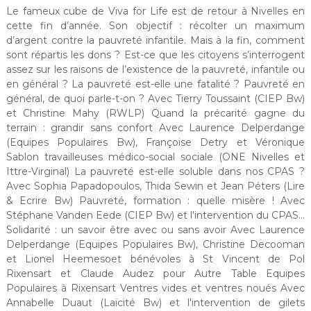
Le fameux cube de Viva for Life est de retour à Nivelles en
cette fin d’année. Son objectif : récolter un maximum
d’argent contre la pauvreté infantile. Mais à la fin, comment
sont répartis les dons ? Est-ce que les citoyens s’interrogent
assez sur les raisons de l’existence de la pauvreté, infantile ou
en général ? La pauvreté est-elle une fatalité ? Pauvreté en
général, de quoi parle-t-on ? Avec Tierry Toussaint (CIEP Bw)
et Christine Mahy (RWLP) Quand la précarité gagne du
terrain : grandir sans confort Avec Laurence Delperdange
(Equipes Populaires Bw), Françoise Detry et Véronique
Sablon travailleuses médico-social sociale (ONE Nivelles et
Ittre-Virginal) La pauvreté est-elle soluble dans nos CPAS ?
Avec Sophia Papadopoulos, Thida Sewin et Jean Péters (Lire
& Ecrire Bw) Pauvreté, formation : quelle misère ! Avec
Stéphane Vanden Eede (CIEP Bw) et l'intervention du CPAS...
Solidarité : un savoir être avec ou sans avoir Avec Laurence
Delperdange (Equipes Populaires Bw), Christine Decooman
et Lionel Heemesoet bénévoles à St Vincent de Pol
Rixensart et Claude Audez pour Autre Table Equipes
Populaires à Rixensart Ventres vides et ventres noués Avec
Annabelle Duaut (Laïcité Bw) et l'intervention de gilets