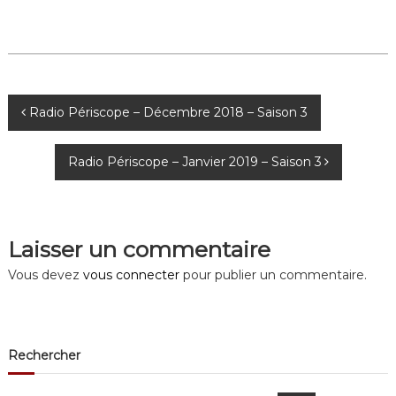
N
Radio Périscope – Décembre 2018 – Saison 3
a
Radio Périscope – Janvier 2019 – Saison 3
v
i
Laisser un commentaire
g
Vous devez
vous connecter
pour publier un commentaire.
a
t
Rechercher
i