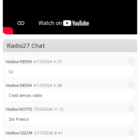
Visiteur49323
1/28/2024
8:32
la radio e
Visiteur49323
1/28/2024
8:35
Radio27 Chat
La radio et papayes
Visiteur58554
4/17/2024
4:37
Cc
Visiteur58554
4/17/2024
4:38
C'est emrys radio
Visiteur90770
7/23/2024
11:12
Zio Franco
Visiteur122234
2/17/2026
8:41