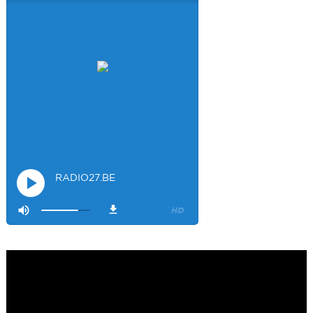
Salut les filles super sympa le podcaste
Visiteur26033
4/4/2023
1:34
Merci
Mamssi
5/26/2023
2:27
Bonjour tous le monde. J'attends de vous entendre
Maman de
Alyana
Visiteur40682
6/3/2023
10:54
Je ne suis pas passer
Visiteur41092
6/14/2023
12:54
On la bien fait
Visiteur47685
12/15/2023
3:17
Salvo is listening !