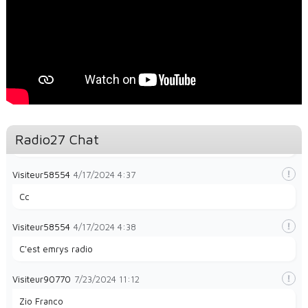
Visiteur48140
12/26/2023
2:35
magnifique
Visiteur49323
1/28/2024
8:32
la radio e
Visiteur49323
1/28/2024
8:35
Radio27 Chat
La radio et papayes
Visiteur58554
4/17/2024
4:37
Cc
Visiteur58554
4/17/2024
4:38
C'est emrys radio
Visiteur90770
7/23/2024
11:12
Zio Franco