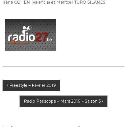
Irène COHEN (Valencia) et Meritxell TURO SILANES
N
Freestyle – Février 2019
a
Radio Périscope – Mars 2019 – Saison 3
v
i