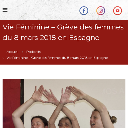
S
k
i
p
Vie Féminine – Grève des femmes
t
o
du 8 mars 2018 en Espagne
c
o
n
Accueil
Podcasts
t
Vie Féminine – Grève des femmes du 8 mars 2018 en Espagne
e
n
t