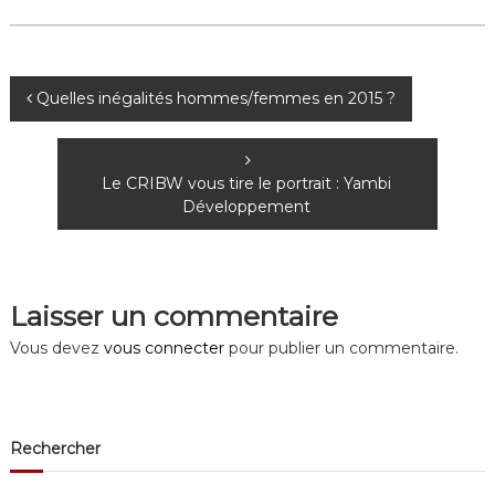
N
Quelles inégalités hommes/femmes en 2015 ?
a
Le CRIBW vous tire le portrait : Yambi
v
Développement
i
g
Laisser un commentaire
a
Vous devez
vous connecter
pour publier un commentaire.
t
i
Rechercher