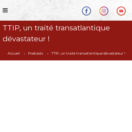
S
k
i
p
TTIP, un traité transatlantique
t
o
dévastateur !
c
o
n
Accueil
Podcasts
TTIP, un traité transatlantique dévastateur !
t
e
n
t