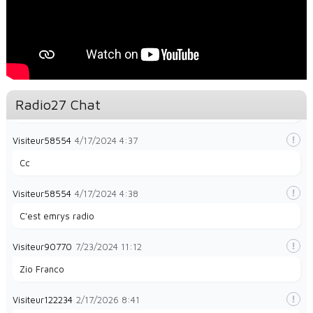
Visiteur49323
1/28/2024
8:32
la radio e
Visiteur49323
1/28/2024
8:35
Radio27 Chat
La radio et papayes
Visiteur58554
4/17/2024
4:37
Cc
Visiteur58554
4/17/2024
4:38
C'est emrys radio
Visiteur90770
7/23/2024
11:12
Zio Franco
Visiteur122234
2/17/2026
8:41