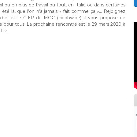
vail ou en plus de travail du tout, en Italie ou dans certaines
s été là, que l’on n’a jamais « fait comme ça »… Rejoignez
p.be) et le CIEP du MOC (ciepbw.be), il vous propose de
le pour tous. La prochaine rencontre est le 29 mars 2020 à
tir2