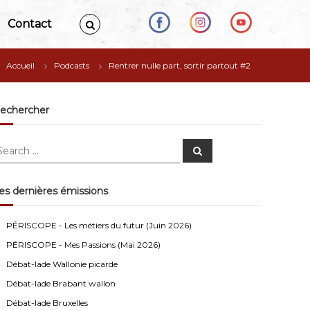
Contact
Accueil
Podcasts
Rentrer nulle part, sortir partout #2
echercher
S
e
a
r
c
es dernières émissions
h
Anonymous4
2/13/2021
4:16
PÉRISCOPE - Les métiers du futur (Juin 2026)
Bonjour
PÉRISCOPE - Mes Passions (Mai 2026)
Visiteur13752
3/14/2022
10:04
Débat-lade Wallonie picarde
J'écoute le podcast de l'atelier Comment ça va". Génial
Débat-lade Brabant wallon
les filles! Vous êtes formidables!
Débat-lade Bruxelles