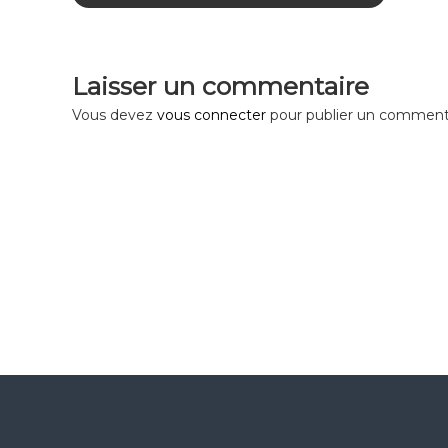
v
i
Laisser un commentaire
Vous devez
vous connecter
pour publier un commenta
g
a
t
i
o
n
d
e