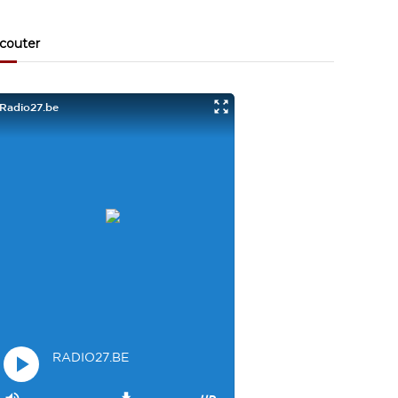
Visiteur13863
3/17/2022
10:40
couter
Je viens aussi d écouter le podcast "comment ça va?"
Bravo les filles. Et merci à Claire pour ces ateliers slam!
Visiteur14048
3/22/2022
9:43
Salut les filles super sympa le podcaste
Visiteur26033
4/4/2023
1:34
Merci
Mamssi
5/26/2023
2:27
Bonjour tous le monde. J'attends de vous entendre
Maman de Alyana
Visiteur40682
6/3/2023
10:54
Je ne suis pas passer
Visiteur41092
6/14/2023
12:54