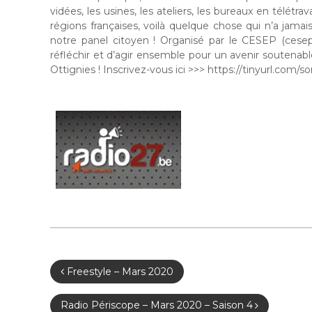
vidées, les usines, les ateliers, les bureaux en télétra
régions françaises, voilà quelque chose qui n’a jamai
notre panel citoyen ! Organisé par le CESEP (cese
réfléchir et d’agir ensemble pour un avenir soutenab
Ottignies ! Inscrivez-vous ici >>> https://tinyurl.com/sor
N
Freestyle – Mars 2020
a
Radio Périscope – Mars 2020 – Saison 4