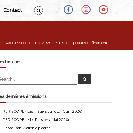
Contact
Radio Périscope – Mai 2020 – Emission spéciale confinement
echercher
S
e
a
r
c
es dernières émissions
h
Anonymous4
2/13/2021
4:16
PÉRISCOPE - Les métiers du futur (Juin 2026)
Bonjour
PÉRISCOPE - Mes Passions (Mai 2026)
Visiteur13752
3/14/2022
10:04
Débat-lade Wallonie picarde