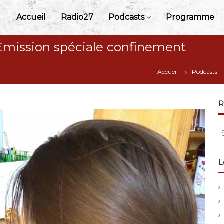
Accueil
Radio27
Podcasts
Programme
Emission spéciale confinement
Accueil
Podcasts
R
S
e
a
r
L
c
h
f
o
r