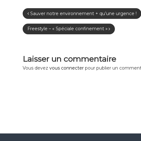
N
Sauver notre environnement + qu’une urgence !
a
Freestyle – « Spéciale confinement »
v
i
Laisser un commentaire
Vous devez
vous connecter
pour publier un commenta
g
a
t
i
o