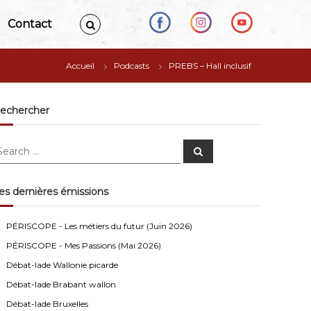
Contact
Accueil
Podcasts
PREBS – Hall inclusif
echercher
S
e
a
r
c
es dernières émissions
h
Anonymous4
2/13/2021
4:16
PÉRISCOPE - Les métiers du futur (Juin 2026)
Bonjour
PÉRISCOPE - Mes Passions (Mai 2026)
Visiteur13752
3/14/2022
10:04
Débat-lade Wallonie picarde
J'écoute le podcast de l'atelier Comment ça va". Génial
Débat-lade Brabant wallon
les filles! Vous êtes formidables!
Débat-lade Bruxelles