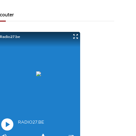
Visiteur13863
3/17/2022
10:40
couter
Je viens aussi d écouter le podcast "comment ça va?"
Bravo les filles. Et merci à Claire pour ces ateliers slam!
Visiteur14048
3/22/2022
9:43
Salut les filles super sympa le podcaste
Visiteur26033
4/4/2023
1:34
Merci
Mamssi
5/26/2023
2:27
Bonjour tous le monde. J'attends de vous entendre
Maman de Alyana
Visiteur40682
6/3/2023
10:54
Je ne suis pas passer
Visiteur41092
6/14/2023
12:54