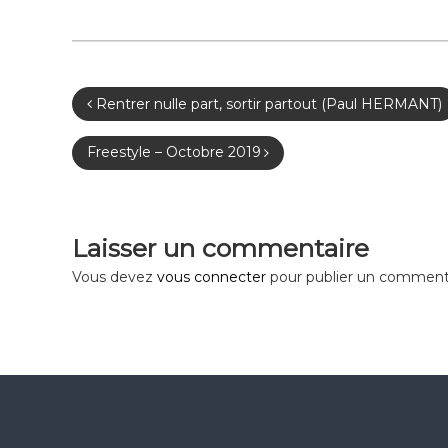
N
Rentrer nulle part, sortir partout (Paul HERMANT)
a
Freestyle – Octobre 2019
v
i
Laisser un commentaire
Vous devez
vous connecter
pour publier un commenta
g
a
t
i