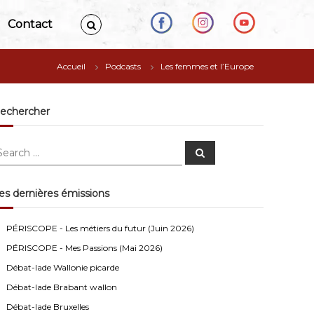
Contact
Accueil
Podcasts
Les femmes et l’Europe
echercher
S
e
a
r
c
es dernières émissions
h
Anonymous4
2/13/2021
4:16
PÉRISCOPE - Les métiers du futur (Juin 2026)
Bonjour
PÉRISCOPE - Mes Passions (Mai 2026)
Visiteur13752
3/14/2022
10:04
Débat-lade Wallonie picarde
J'écoute le podcast de l'atelier Comment ça va". Génial
Débat-lade Brabant wallon
les filles! Vous êtes formidables!
Débat-lade Bruxelles