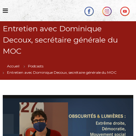
S
k
i
p
Entretien avec Dominique
t
o
Decoux, secrétaire générale du
c
o
MOC
n
t
Accueil
Podcasts
e
Entretien avec Dominique Decoux, secrétaire générale du MOC
n
t