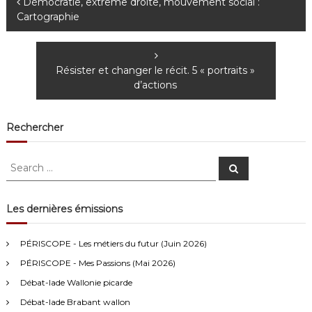
N
Démocratie, extrême droite, mouvement social :
Cartographie
a
v
Résister et changer le récit. 5 « portraits »
d’actions
i
g
Rechercher
a
S
S
e
e
t
a
a
r
c
r
Les dernières émissions
h
i
c
h
Anonymous4
2/13/2021
4:16
PÉRISCOPE - Les métiers du futur (Juin 2026)
o
f
PÉRISCOPE - Mes Passions (Mai 2026)
o
Bonjour
n
r
Débat-lade Wallonie picarde
:
Visiteur13752
3/14/2022
10:04
Débat-lade Brabant wallon