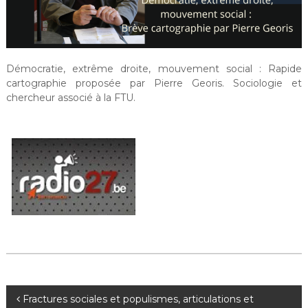
Démocratie, extrême droite, mouvement social : Rapide
cartographie proposée par Pierre Georis. Sociologie et
chercheur associé à la FTU.
N
Fractures sociales et populismes, articulations et