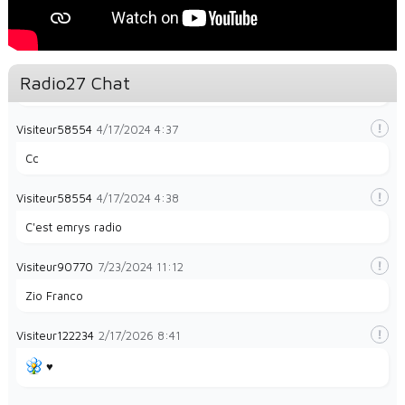
la radio e
Visiteur49323
1/28/2024
8:35
Radio27 Chat
La radio et papayes
Visiteur58554
4/17/2024
4:37
Cc
Visiteur58554
4/17/2024
4:38
C'est emrys radio
Visiteur90770
7/23/2024
11:12
Zio Franco
Visiteur122234
2/17/2026
8:41
♥️