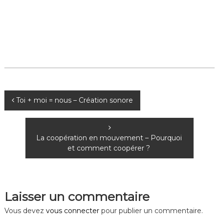
N
Toi + moi = nous – Création sonore
a
La coopération en mouvement – Pourquoi
v
et comment coopérer ?
i
g
Laisser un commentaire
a
Vous devez
vous connecter
pour publier un commentaire.