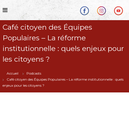
S
k
i
p
Café citoyen des Équipes
t
o
Populaires – La réforme
c
o
institutionnelle : quels enjeux pour
n
t
les citoyens ?
e
n
Accueil
Podcasts
t
Café citoyen des Équipes Populaires – La réforme institutionnelle : quels
enjeux pour les citoyens ?