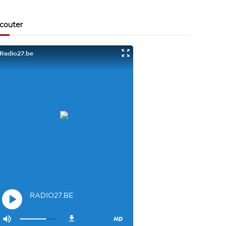
Visiteur13863
3/17/2022
10:40
Je viens aussi d écouter le podcast "comment ça va?"
couter
Bravo les filles. Et merci à Claire pour ces ateliers slam!
Visiteur14048
3/22/2022
9:43
Salut les filles super sympa le podcaste
Visiteur26033
4/4/2023
1:34
Merci
Mamssi
5/26/2023
2:27
Bonjour tous le monde. J'attends de vous entendre
Maman de Alyana
Visiteur40682
6/3/2023
10:54
Je ne suis pas passer
Visiteur41092
6/14/2023
12:54