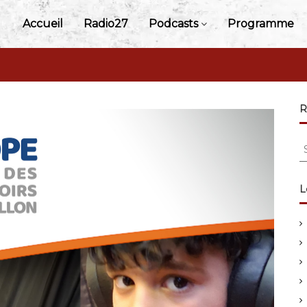
Accueil
Radio27
Podcasts
Programme
R
S
e
a
r
L
c
h
f
o
r
: