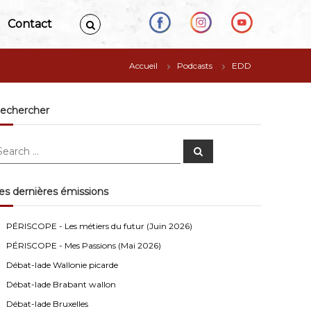
Contact
Accueil
Podcasts
EDD
echercher
S
e
a
r
c
es dernières émissions
h
Anonymous4
2/13/2021
4:16
Bonjour
PÉRISCOPE - Les métiers du futur (Juin 2026)
PÉRISCOPE - Mes Passions (Mai 2026)
Visiteur13752
3/14/2022
10:04
Débat-lade Wallonie picarde
J'écoute le podcast de l'atelier Comment ça va". Génial
les filles! Vous êtes formidables!
Débat-lade Brabant wallon
Débat-lade Bruxelles