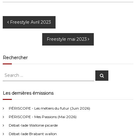
N
Freestyle Avril 2023
a
Freestyle mai 2023
v
Rechercher
i
S
g
S
e
e
a
a
r
a
c
r
Les dernières émissions
h
c
t
h
Anonymous4
2/13/2021
4:16
PÉRISCOPE - Les métiers du futur (Juin 2026)
f
i
PÉRISCOPE - Mes Passions (Mai 2026)
o
Bonjour
r
Débat-lade Wallonie picarde
o
:
Visiteur13752
3/14/2022
10:04
Débat-lade Brabant wallon