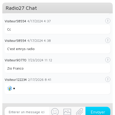
Radio27 Chat
La radio et papayes
Visiteur58554
4/17/2024
4:37
Cc
Visiteur58554
4/17/2024
4:38
C'est emrys radio
Visiteur90770
7/23/2024
11:12
Zio Franco
Visiteur122234
2/17/2026
8:41
♥️