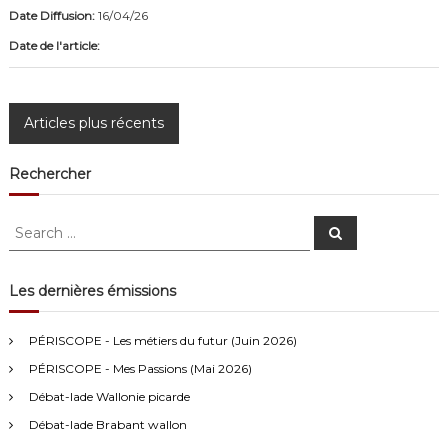
Date Diffusion:
16/04/26
Date de l'article:
N
Articles plus récents
a
Rechercher
v
S
S
e
e
i
a
a
r
c
r
Les dernières émissions
g
h
c
Anonymous4
2/13/2021
4:16
h
a
PÉRISCOPE - Les métiers du futur (Juin 2026)
f
Bonjour
PÉRISCOPE - Mes Passions (Mai 2026)
o
t
r
Débat-lade Wallonie picarde
Visiteur13752
3/14/2022
10:04
:
Débat-lade Brabant wallon
i
J'écoute le podcast de l'atelier Comment ça va". Génial les