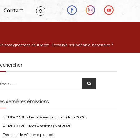
Contact
Un enseignement neutre est-il possible, souhaitable, nécessaire ?
echercher
S
e
a
r
c
es dernières émissions
h
Anonymous4
2/13/2021
4:16
PÉRISCOPE - Les métiers du futur (Juin 2026)
Bonjour
PÉRISCOPE - Mes Passions (Mai 2026)
Visiteur13752
3/14/2022
10:04
Débat-lade Wallonie picarde