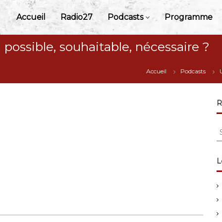
Accueil
Radio27
Podcasts
Programme
possible, souhaitable, nécessaire ?
Accueil
Podcasts
R
S
e
a
r
L
c
h
f
o
r