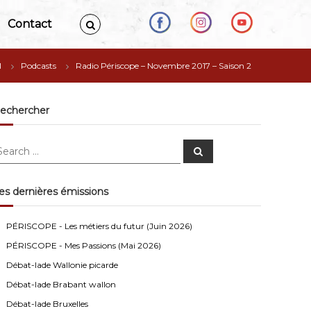
Contact
l
Podcasts
Radio Périscope – Novembre 2017 – Saison 2
echercher
S
e
a
r
c
es dernières émissions
h
Anonymous4
2/13/2021
4:16
PÉRISCOPE - Les métiers du futur (Juin 2026)
Bonjour
PÉRISCOPE - Mes Passions (Mai 2026)
Visiteur13752
3/14/2022
10:04
Débat-lade Wallonie picarde
J'écoute le podcast de l'atelier Comment ça va". Génial
Débat-lade Brabant wallon
les filles! Vous êtes formidables!
Débat-lade Bruxelles