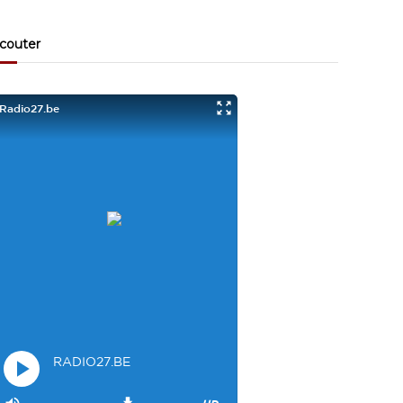
Visiteur13863
3/17/2022
10:40
couter
Je viens aussi d écouter le podcast "comment ça va?"
Bravo les filles. Et merci à Claire pour ces ateliers slam!
Visiteur14048
3/22/2022
9:43
Salut les filles super sympa le podcaste
Visiteur26033
4/4/2023
1:34
Merci
Mamssi
5/26/2023
2:27
Bonjour tous le monde. J'attends de vous entendre
Maman de Alyana
Visiteur40682
6/3/2023
10:54
Je ne suis pas passer
Visiteur41092
6/14/2023
12:54