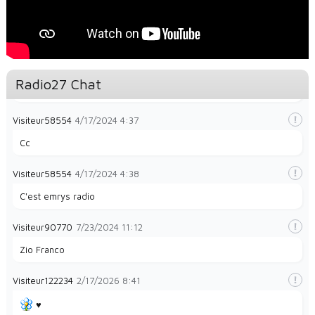
Visiteur49323
1/28/2024
8:32
la radio e
Visiteur49323
1/28/2024
8:35
Radio27 Chat
La radio et papayes
Visiteur58554
4/17/2024
4:37
Cc
Visiteur58554
4/17/2024
4:38
C'est emrys radio
Visiteur90770
7/23/2024
11:12
Zio Franco
Visiteur122234
2/17/2026
8:41
♥️