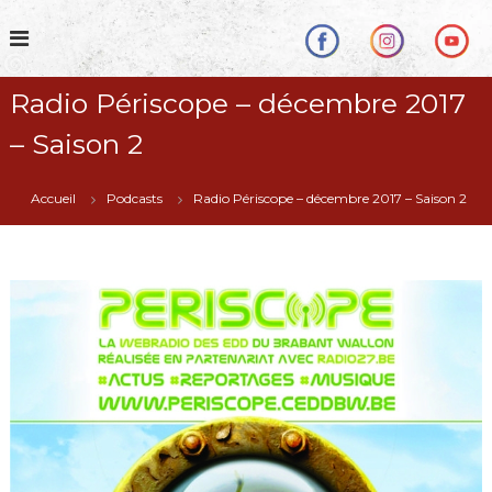
S
k
i
p
Radio Périscope – décembre 2017
t
o
– Saison 2
c
o
n
Accueil
Podcasts
Radio Périscope – décembre 2017 – Saison 2
t
e
n
t