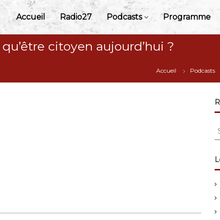
Accueil
Radio27
Podcasts
Programme
 qu’être citoyen aujourd’hui ?
Accueil
Podcasts
R
S
e
a
r
L
c
h
f
o
r