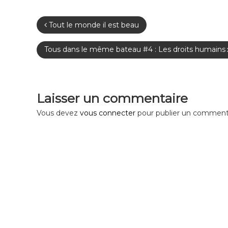
N
Tout le monde il est beau
a
Tous dans le même bateau #4 : Les droits humains
v
i
Laisser un commentaire
Vous devez
vous connecter
pour publier un commenta
g
a
t
i
o