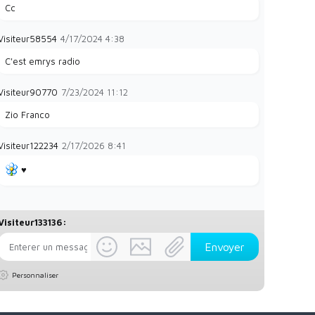
Cc
Visiteur58554
4/17/2024
4:38
C'est emrys radio
Visiteur90770
7/23/2024
11:12
Zio Franco
Visiteur122234
2/17/2026
8:41
♥️
Visiteur133136:
Personnaliser