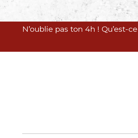
S
k
i
p
N’oublie pas ton 4h ! Qu’est-ce
t
o
c
o
n
t
e
n
t