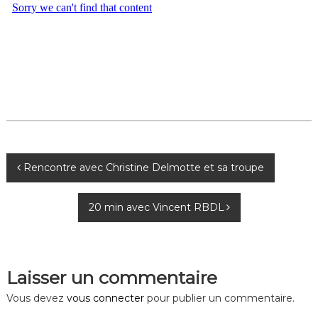
N
Rencontre avec Christine Delmotte et sa troupe
a
20 min avec Vincent RBDL
v
i
Laisser un commentaire
g
Vous devez
vous connecter
pour publier un commentaire.