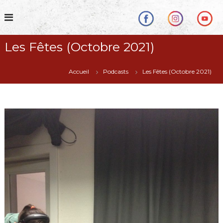
S
k
i
p
Les Fêtes (Octobre 2021)
t
o
c
Accueil
Podcasts
Les Fêtes (Octobre 2021)
o
n
t
e
n
t