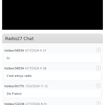
magnifique
Visiteur49323
1/28/2024
8:32
la radio e
Visiteur49323
1/28/2024
8:35
Radio27 Chat
La radio et papayes
Visiteur58554
4/17/2024
4:37
Cc
Visiteur58554
4/17/2024
4:38
C'est emrys radio
Visiteur90770
7/23/2024
11:12
Zio Franco
Visiteur122234
2/17/2026
8:41