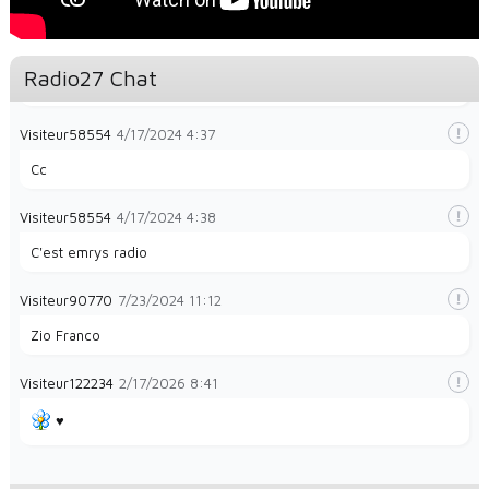
Visiteur49323
1/28/2024
8:35
Radio27 Chat
La radio et papayes
Visiteur58554
4/17/2024
4:37
Cc
Visiteur58554
4/17/2024
4:38
C'est emrys radio
Visiteur90770
7/23/2024
11:12
Zio Franco
Visiteur122234
2/17/2026
8:41
♥️