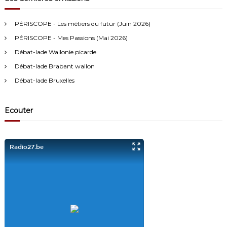
n
h
c
h
Anonymous4
2/13/2021
4:16
d
PÉRISCOPE - Les métiers du futur (Juin 2026)
f
PÉRISCOPE - Mes Passions (Mai 2026)
o
Bonjour
e
r
Débat-lade Wallonie picarde
:
Visiteur13752
3/14/2022
10:04
Débat-lade Brabant wallon
l
J'écoute le podcast de l'atelier Comment ça va". Génial les
Débat-lade Bruxelles
filles! Vous êtes formidables!
’
Visiteur13863
3/17/2022
10:40
Ecouter
a
Je viens aussi d écouter le podcast "comment ça va?" Bravo les
filles. Et merci à Claire pour ces ateliers slam!
r
Visiteur14048
3/22/2022
9:43
t
Salut les filles super sympa le podcaste
i
Visiteur26033
4/4/2023
1:34
c
Merci