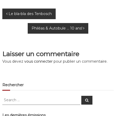
N
Le bla-bla des Tenbosch
a
Philéas & Autobule … 10 ans!
v
i
Laisser un commentaire
g
Vous devez
vous connecter
pour publier un commentaire.
a
t
Rechercher
i
S
S
e
e
o
a
a
r
c
r
Les dernières émissions