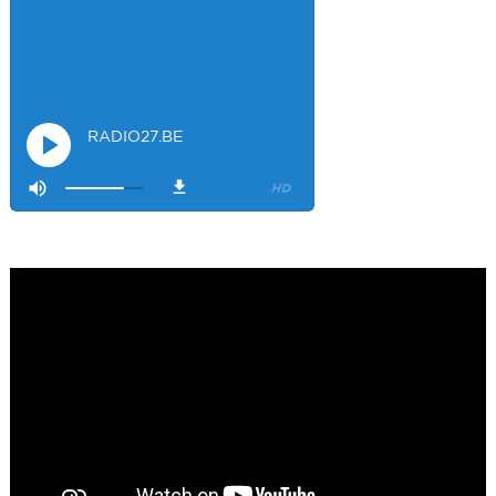
l
Mamssi
5/26/2023
2:27
Bonjour tous le monde. J'attends de vous entendre
Maman de
e
Alyana
Visiteur40682
6/3/2023
10:54
Je ne suis pas passer
Visiteur41092
6/14/2023
12:54
On la bien fait
Visiteur47685
12/15/2023
3:17
Salvo is listening !
Visiteur48140
12/26/2023
2:35
magnifique
Visiteur49323
1/28/2024
8:32
la radio e