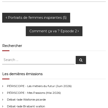
N
Portraits de femmes inspirantes (5)
a
Comment ça va ? Episode 2
v
Rechercher
i
S
g
S
e
e
a
a
r
a
c
r
Les dernières émissions
h
c
t
h
Anonymous4
2/13/2021
4:16
PÉRISCOPE - Les métiers du futur (Juin 2026)
f
i
PÉRISCOPE - Mes Passions (Mai 2026)
o
Bonjour
r
Débat-lade Wallonie picarde
o
:
Visiteur13752
3/14/2022
10:04
Débat-lade Brabant wallon