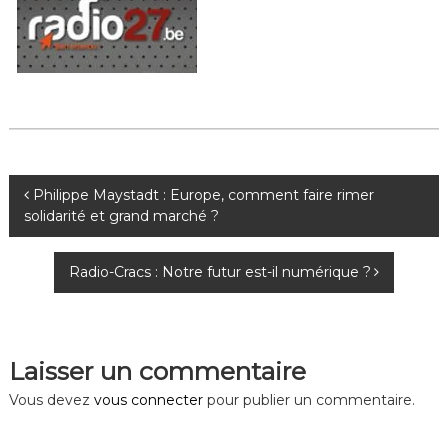
N
Philippe Maystadt : Europe, comment faire rimer
solidarité et grand marché ?
a
Radio-Cracs : Notre futur est-il numérique ?
v
i
Laisser un commentaire
g
Vous devez
vous connecter
pour publier un commentaire.
a