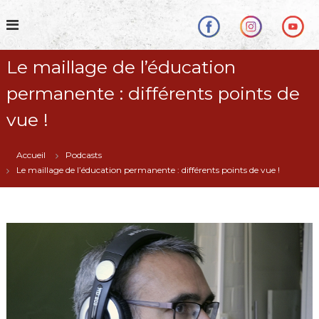
S
k
i
p
Le maillage de l’éducation
t
o
permanente : différents points de
c
o
vue !
n
t
Accueil
Podcasts
e
Le maillage de l’éducation permanente : différents points de vue !
n
t