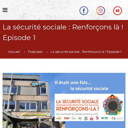
S
k
i
p
La sécurité sociale : Renforçons là !
t
o
Episode 1
c
o
n
Accueil
Podcasts
La sécurité sociale : Renforçons là ! Episode 1
t
e
n
t