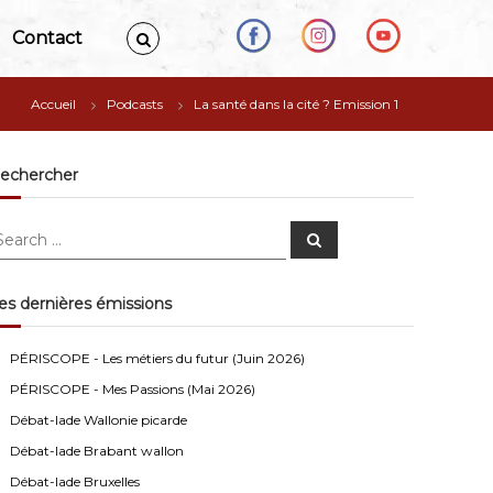
Contact
Accueil
Podcasts
La santé dans la cité ? Emission 1
echercher
S
e
a
r
c
es dernières émissions
h
Anonymous4
2/13/2021
4:16
PÉRISCOPE - Les métiers du futur (Juin 2026)
Bonjour
PÉRISCOPE - Mes Passions (Mai 2026)
Visiteur13752
3/14/2022
10:04
Débat-lade Wallonie picarde
J'écoute le podcast de l'atelier Comment ça va". Génial
Débat-lade Brabant wallon
les filles! Vous êtes formidables!
Débat-lade Bruxelles