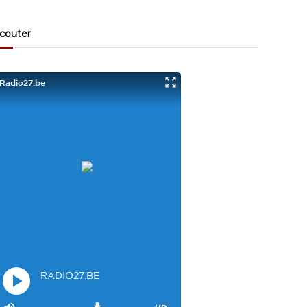
Visiteur13863
3/17/2022
10:40
couter
Je viens aussi d écouter le podcast "comment ça va?"
Bravo les filles. Et merci à Claire pour ces ateliers slam!
Visiteur14048
3/22/2022
9:43
Salut les filles super sympa le podcaste
Visiteur26033
4/4/2023
1:34
Merci
Mamssi
5/26/2023
2:27
Bonjour tous le monde. J'attends de vous entendre
Maman de Alyana
Visiteur40682
6/3/2023
10:54
Je ne suis pas passer
Visiteur41092
6/14/2023
12:54