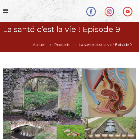
S
k
i
p
La santé c’est la vie ! Episode 9
t
o
c
Accueil
Podcasts
La santé c’est la vie ! Episode 9
o
n
t
e
n
t