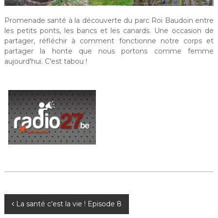
Promenade santé à la découverte du parc Roi Baudoin entre
les petits ponts, les bancs et les canards. Une occasion de
partager, réfléchir à comment fonctionne notre corps et
partager la honte que nous portons comme femme
aujourd'hui. C'est tabou !
N
La santé c’est la vie ! Episode 8