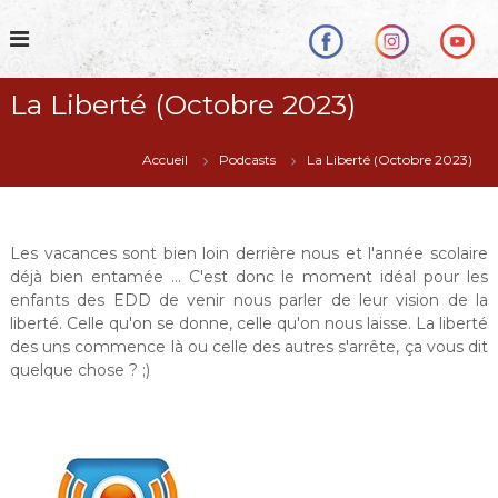
S
k
i
p
La Liberté (Octobre 2023)
t
o
c
Accueil
Podcasts
La Liberté (Octobre 2023)
o
n
t
e
Les vacances sont bien loin derrière nous et l'année scolaire
n
déjà bien entamée ... C'est donc le moment idéal pour les
t
enfants des EDD de venir nous parler de leur vision de la
liberté. Celle qu'on se donne, celle qu'on nous laisse. La liberté
des uns commence là ou celle des autres s'arrête, ça vous dit
quelque chose ? ;)