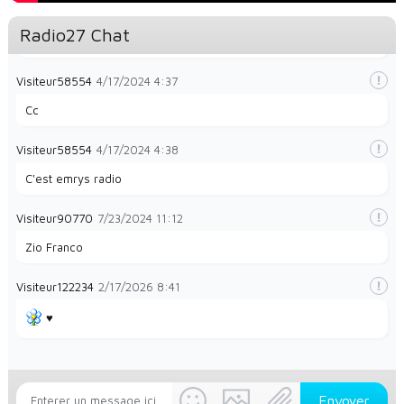
Visiteur49323
1/28/2024
8:35
Radio27 Chat
La radio et papayes
Visiteur58554
4/17/2024
4:37
Cc
Visiteur58554
4/17/2024
4:38
C'est emrys radio
Visiteur90770
7/23/2024
11:12
Zio Franco
Visiteur122234
2/17/2026
8:41
♥️