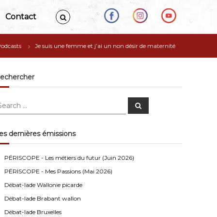
Contact
odcasts
Je suis une femme et j’ai un non désir de maternité
echercher
S
e
a
r
c
es dernières émissions
h
Anonymous4
2/13/2021
4:16
PÉRISCOPE - Les métiers du futur (Juin 2026)
Bonjour
PÉRISCOPE - Mes Passions (Mai 2026)
Visiteur13752
3/14/2022
10:04
Débat-lade Wallonie picarde
J'écoute le podcast de l'atelier Comment ça va". Génial
Débat-lade Brabant wallon
les filles! Vous êtes formidables!
Débat-lade Bruxelles