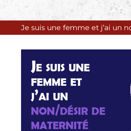
S
k
i
p
Je suis une femme et j’ai un n
t
o
c
o
n
t
e
n
t