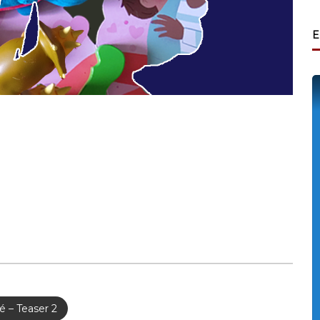
E
é – Teaser 2