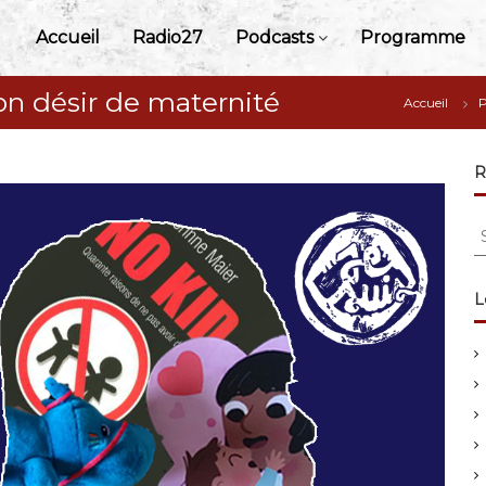
Accueil
Radio27
Podcasts
Programme
on désir de maternité
Accueil
P
R
S
e
a
r
L
c
h
f
o
r
: