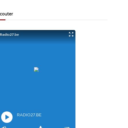
Visiteur13863
3/17/2022
10:40
couter
Je viens aussi d écouter le podcast "comment ça va?"
Bravo les filles. Et merci à Claire pour ces ateliers slam!
Visiteur14048
3/22/2022
9:43
Salut les filles super sympa le podcaste
Visiteur26033
4/4/2023
1:34
Merci
Mamssi
5/26/2023
2:27
Bonjour tous le monde. J'attends de vous entendre
Maman de Alyana
Visiteur40682
6/3/2023
10:54
Je ne suis pas passer
Visiteur41092
6/14/2023
12:54