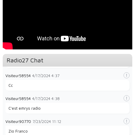
Visiteur48140
12/26/2023
2:35
magnifique
Visiteur49323
1/28/2024
8:32
la radio e
Visiteur49323
1/28/2024
8:35
Radio27 Chat
La radio et papayes
Visiteur58554
4/17/2024
4:37
Cc
Visiteur58554
4/17/2024
4:38
C'est emrys radio
Visiteur90770
7/23/2024
11:12
Zio Franco