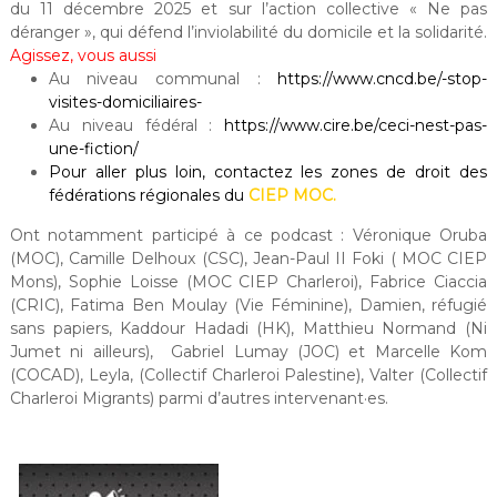
du 11 décembre 2025 et sur l’action collective « Ne pas
déranger », qui défend l’inviolabilité du domicile et la solidarité.
Agissez, vous aussi
Au niveau communal :
https://www.cncd.be/-stop-
visites-domiciliaires-
Au niveau fédéral :
https://www.cire.be/ceci-nest-pas-
une-fiction/
Pour aller plus loin, contactez les zones de droit des
fédérations régionales du
CIEP MOC
.
Ont notamment participé à ce podcast : Véronique Oruba
(MOC), Camille Delhoux (CSC), Jean-Paul II Foki ( MOC CIEP
Mons), Sophie Loisse (MOC CIEP Charleroi), Fabrice Ciaccia
(CRIC), Fatima Ben Moulay (Vie Féminine), Damien, réfugié
sans papiers, Kaddour Hadadi (HK), Matthieu Normand (Ni
Jumet ni ailleurs), Gabriel Lumay (JOC) et Marcelle Kom
(COCAD), Leyla, (Collectif Charleroi Palestine), Valter (Collectif
Charleroi Migrants) parmi d’autres intervenant·es.