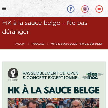
S
k
i
p
HK à la sauce belge – Ne pas
t
o
déranger
c
o
n
Accueil
Podcasts
HK à la sauce belge – Ne pas déranger
t
e
n
t