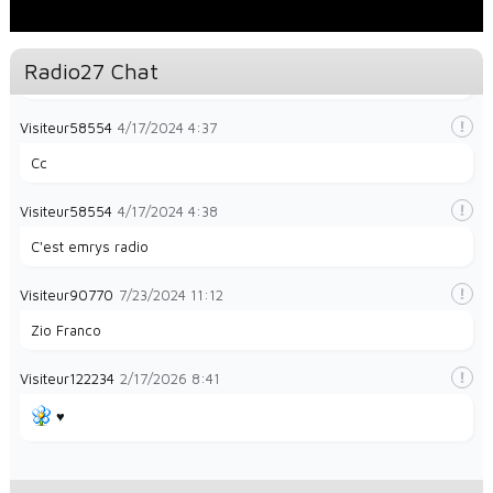
Visiteur49323
1/28/2024
8:35
Radio27 Chat
La radio et papayes
Visiteur58554
4/17/2024
4:37
Cc
Visiteur58554
4/17/2024
4:38
C'est emrys radio
Visiteur90770
7/23/2024
11:12
Zio Franco
Visiteur122234
2/17/2026
8:41
♥️