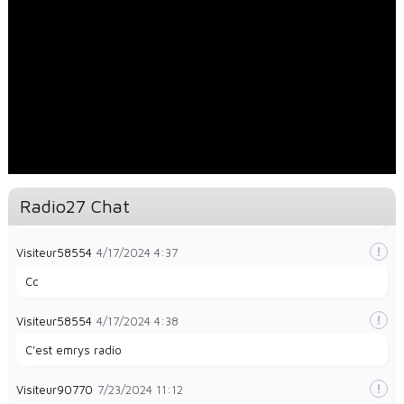
Visiteur48140
12/26/2023
2:35
magnifique
Visiteur49323
1/28/2024
8:32
la radio e
Visiteur49323
1/28/2024
8:35
Radio27 Chat
La radio et papayes
Visiteur58554
4/17/2024
4:37
Cc
Visiteur58554
4/17/2024
4:38
C'est emrys radio
Visiteur90770
7/23/2024
11:12