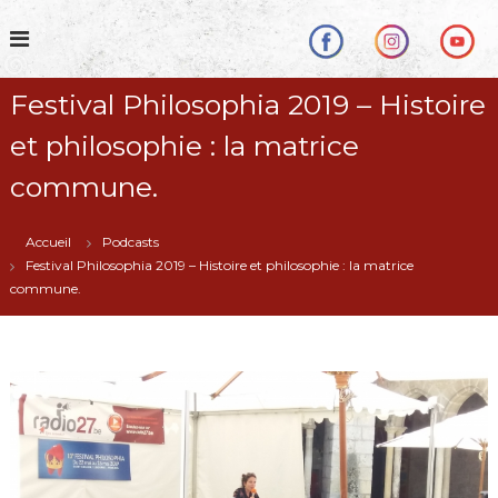
S
k
i
p
Festival Philosophia 2019 – Histoire
t
o
et philosophie : la matrice
c
o
commune.
n
t
Accueil
Podcasts
e
Festival Philosophia 2019 – Histoire et philosophie : la matrice
n
commune.
t