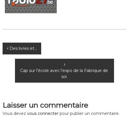
N
Des livres et…
a
Cap sur l’école avec l’expo de la Fabrique de
v
soi
i
g
Laisser un commentaire
a
Vous devez
vous connecter
pour publier un commentaire.
t