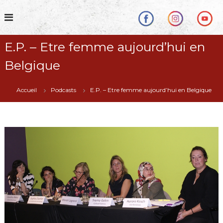
S
k
i
p
E.P. – Etre femme aujourd’hui en
t
o
Belgique
c
o
n
Accueil
Podcasts
E.P. – Etre femme aujourd’hui en Belgique
t
e
n
t