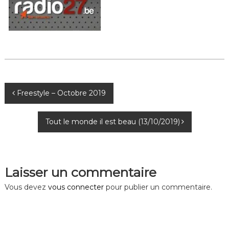
N
Freestyle – Octobre 2019
a
Tout le monde il est beau (13/10/2019)
v
i
Laisser un commentaire
g
Vous devez
vous connecter
pour publier un commentaire.
a