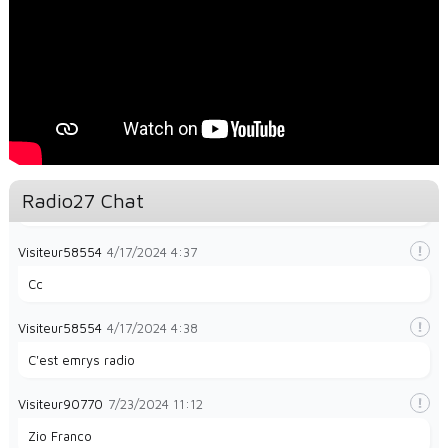
Visiteur48140
12/26/2023
2:35
magnifique
Visiteur49323
1/28/2024
8:32
la radio e
Visiteur49323
1/28/2024
8:35
Radio27 Chat
La radio et papayes
Visiteur58554
4/17/2024
4:37
Cc
Visiteur58554
4/17/2024
4:38
C'est emrys radio
Visiteur90770
7/23/2024
11:12
Zio Franco