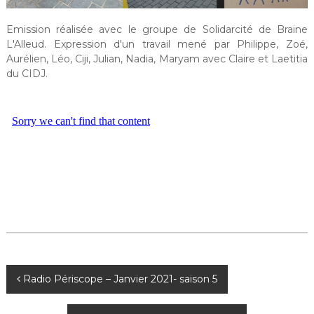
Emission réalisée avec le groupe de Solidarcité de Braine
L'Alleud. Expression d'un travail mené par Philippe, Zoé,
Aurélien, Léo, Ciji, Julian, Nadia, Maryam avec Claire et Laetitia
du CIDJ.
N
Radio Périscope – Janvier 2021- saison 5
a