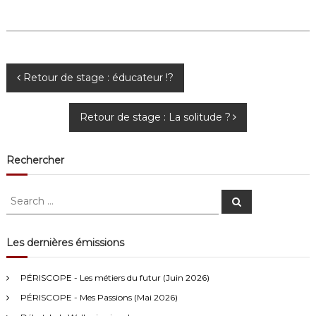
N
Retour de stage : éducateur !?
a
Retour de stage : La solitude ?
v
Rechercher
i
S
g
S
e
e
a
a
r
a
c
r
Les dernières émissions
h
c
t
h
Anonymous4
2/13/2021
4:16
PÉRISCOPE - Les métiers du futur (Juin 2026)
f
i
PÉRISCOPE - Mes Passions (Mai 2026)
o
Bonjour
r