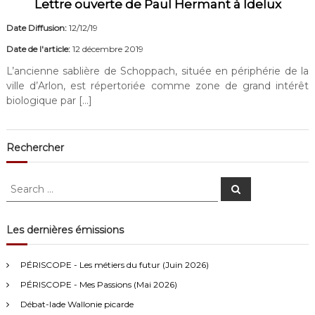
Lettre ouverte de Paul Hermant à Idelux
Date Diffusion:
12/12/19
Date de l'article:
12 décembre 2019
L’ancienne sablière de Schoppach, située en périphérie de la
ville d’Arlon, est répertoriée comme zone de grand intérêt
biologique par […]
Rechercher
S
S
e
e
a
a
r
c
r
Les dernières émissions
h
c
Anonymous4
2/13/2021
4:16
h
PÉRISCOPE - Les métiers du futur (Juin 2026)
f
Bonjour
PÉRISCOPE - Mes Passions (Mai 2026)
o
r
Débat-lade Wallonie picarde
Visiteur13752
3/14/2022
10:04