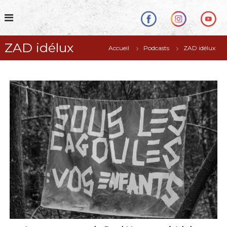
S
k
i
p
ZAD idélux
t
Accueil
Podcasts
ZAD idélux
o
c
o
n
t
e
n
t