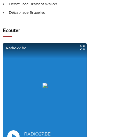
:
Débat-lade Brabant wallon
J'écoute le podcast de l'atelier Comment ça va". Génial les
filles! Vous êtes formidables!
Débat-lade Bruxelles
Visiteur13863
3/17/2022
10:40
Ecouter
Je viens aussi d écouter le podcast "comment ça va?" Bravo les
filles. Et merci à Claire pour ces ateliers slam!
Visiteur14048
3/22/2022
9:43
Salut les filles super sympa le podcaste
Visiteur26033
4/4/2023
1:34
Merci
Mamssi
5/26/2023
2:27
Bonjour tous le monde. J'attends de vous entendre
Maman de
Alyana
Visiteur40682
6/3/2023
10:54