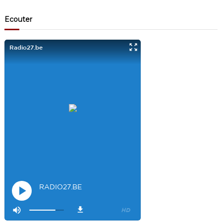
Visiteur13863
3/17/2022
10:40
Ecouter
Je viens aussi d écouter le podcast "comment ça va?" Bravo les
filles. Et merci à Claire pour ces ateliers slam!
Visiteur14048
3/22/2022
9:43
Salut les filles super sympa le podcaste
Visiteur26033
4/4/2023
1:34
Merci
Mamssi
5/26/2023
2:27
Bonjour tous le monde. J'attends de vous entendre
Maman de
Alyana
Visiteur40682
6/3/2023
10:54
Je ne suis pas passer
Visiteur41092
6/14/2023
12:54