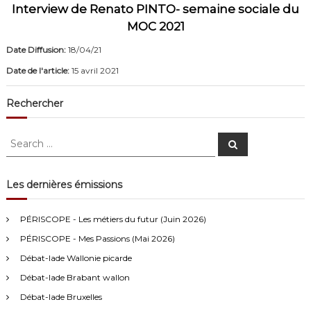
Interview de Renato PINTO- semaine sociale du
MOC 2021
Date Diffusion:
18/04/21
Date de l'article:
15 avril 2021
Rechercher
S
S
e
e
a
a
r
c
r
Les dernières émissions
h
c
Anonymous4
2/13/2021
4:16
h
PÉRISCOPE - Les métiers du futur (Juin 2026)
f
Bonjour
PÉRISCOPE - Mes Passions (Mai 2026)
o
r
Débat-lade Wallonie picarde
Visiteur13752
3/14/2022
10:04
:
Débat-lade Brabant wallon
J'écoute le podcast de l'atelier Comment ça va". Génial les
filles! Vous êtes formidables!
Débat-lade Bruxelles