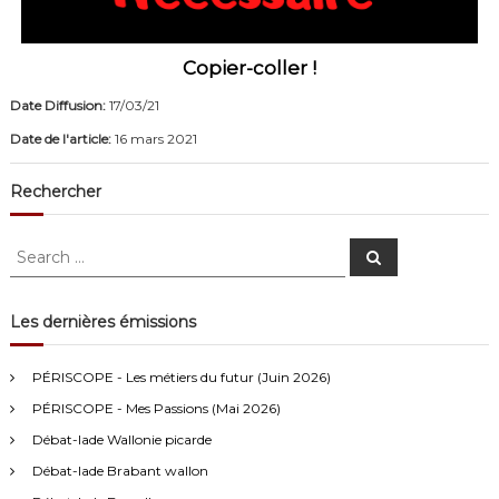
Copier-coller !
Date Diffusion:
17/03/21
Date de l'article:
16 mars 2021
Rechercher
S
S
e
e
a
a
r
c
r
Les dernières émissions
h
c
Anonymous4
2/13/2021
4:16
h
PÉRISCOPE - Les métiers du futur (Juin 2026)
f
Bonjour
PÉRISCOPE - Mes Passions (Mai 2026)
o
r
Débat-lade Wallonie picarde
Visiteur13752
3/14/2022
10:04
:
Débat-lade Brabant wallon
J'écoute le podcast de l'atelier Comment ça va". Génial les
filles! Vous êtes formidables!