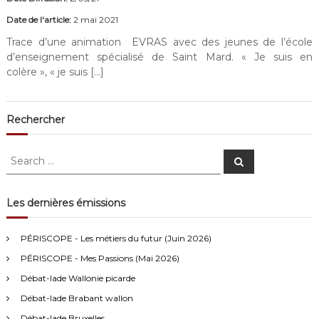
Date de l'article:
2 mai 2021
Trace d’une animation EVRAS avec des jeunes de l’école
d’enseignement spécialisé de Saint Mard. « Je suis en
colère », « je suis […]
Rechercher
S
S
e
e
a
a
r
c
r
Les dernières émissions
h
c
Anonymous4
2/13/2021
4:16
h
PÉRISCOPE - Les métiers du futur (Juin 2026)
f
Bonjour
PÉRISCOPE - Mes Passions (Mai 2026)
o
r
Débat-lade Wallonie picarde
Visiteur13752
3/14/2022
10:04
:
Débat-lade Brabant wallon
J'écoute le podcast de l'atelier Comment ça va". Génial les
filles! Vous êtes formidables!
Débat-lade Bruxelles