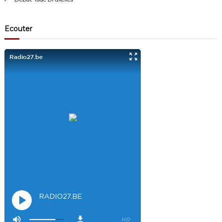
Visiteur13863
3/17/2022
10:40
Ecouter
Je viens aussi d écouter le podcast "comment ça va?" Bravo les
filles. Et merci à Claire pour ces ateliers slam!
Visiteur14048
3/22/2022
9:43
Salut les filles super sympa le podcaste
Visiteur26033
4/4/2023
1:34
Merci
Mamssi
5/26/2023
2:27
Bonjour tous le monde. J'attends de vous entendre
Maman de
Alyana
Visiteur40682
6/3/2023
10:54
Je ne suis pas passer