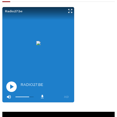
filles. Et merci à Claire pour ces ateliers slam!
Visiteur14048
3/22/2022
9:43
Salut les filles super sympa le podcaste
Visiteur26033
4/4/2023
1:34
Merci
Mamssi
5/26/2023
2:27
Bonjour tous le monde. J'attends de vous entendre
Maman de
Alyana
Visiteur40682
6/3/2023
10:54
Je ne suis pas passer
Visiteur41092
6/14/2023
12:54
On la bien fait