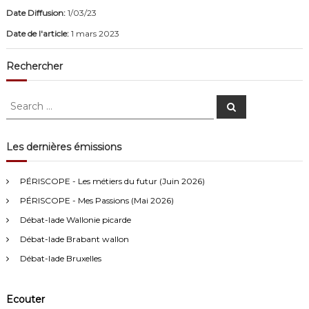
Date Diffusion:
1/03/23
Date de l'article:
1 mars 2023
Rechercher
S
S
e
e
a
a
r
c
r
Les dernières émissions
h
c
Anonymous4
2/13/2021
4:16
h
PÉRISCOPE - Les métiers du futur (Juin 2026)
f
Bonjour
PÉRISCOPE - Mes Passions (Mai 2026)
o
r
Débat-lade Wallonie picarde
Visiteur13752
3/14/2022
10:04
:
Débat-lade Brabant wallon
J'écoute le podcast de l'atelier Comment ça va". Génial les
filles! Vous êtes formidables!
Débat-lade Bruxelles
Visiteur13863
3/17/2022
10:40
Ecouter
Je viens aussi d écouter le podcast "comment ça va?" Bravo les