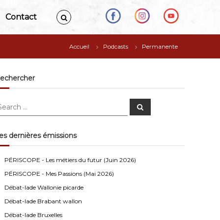
Contact
Accueil
Podcasts
Permanente
echercher
S
e
a
r
c
es dernières émissions
h
Anonymous4
2/13/2021
4:16
Bonjour
PÉRISCOPE - Les métiers du futur (Juin 2026)
PÉRISCOPE - Mes Passions (Mai 2026)
Visiteur13752
3/14/2022
10:04
Débat-lade Wallonie picarde
J'écoute le podcast de l'atelier Comment ça va". Génial
les filles! Vous êtes formidables!
Débat-lade Brabant wallon
Débat-lade Bruxelles