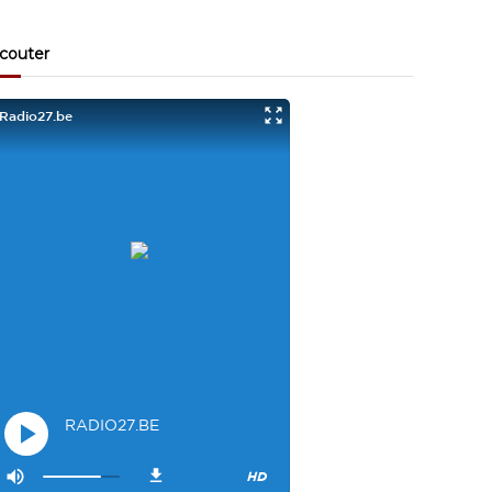
Visiteur13863
3/17/2022
10:40
Je viens aussi d écouter le podcast "comment ça va?"
couter
Bravo les filles. Et merci à Claire pour ces ateliers slam!
Visiteur14048
3/22/2022
9:43
Salut les filles super sympa le podcaste
Visiteur26033
4/4/2023
1:34
Merci
Mamssi
5/26/2023
2:27
Bonjour tous le monde. J'attends de vous entendre
Maman de Alyana
Visiteur40682
6/3/2023
10:54
Je ne suis pas passer
Visiteur41092
6/14/2023
12:54