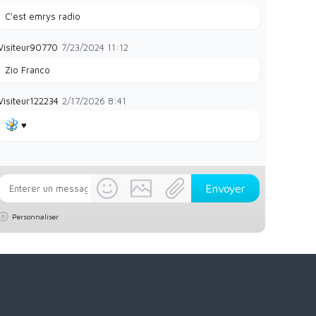
C'est emrys radio
Visiteur90770
7/23/2024
11:12
Zio Franco
Visiteur122234
2/17/2026
8:41
♥️
Personnaliser