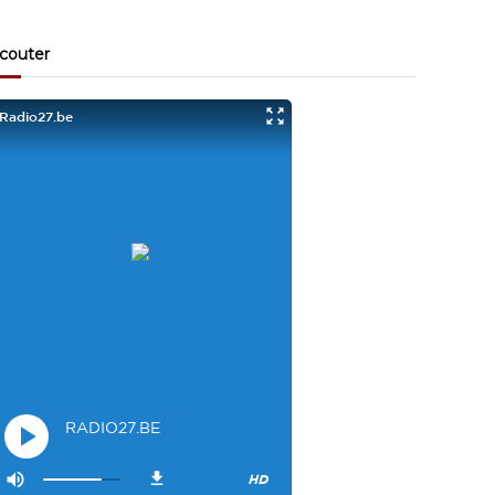
Visiteur13863
3/17/2022
10:40
Je viens aussi d écouter le podcast "comment ça va?"
couter
Bravo les filles. Et merci à Claire pour ces ateliers slam!
Visiteur14048
3/22/2022
9:43
Salut les filles super sympa le podcaste
Visiteur26033
4/4/2023
1:34
Merci
Mamssi
5/26/2023
2:27
Bonjour tous le monde. J'attends de vous entendre
Maman de Alyana
Visiteur40682
6/3/2023
10:54
Je ne suis pas passer
Visiteur41092
6/14/2023
12:54