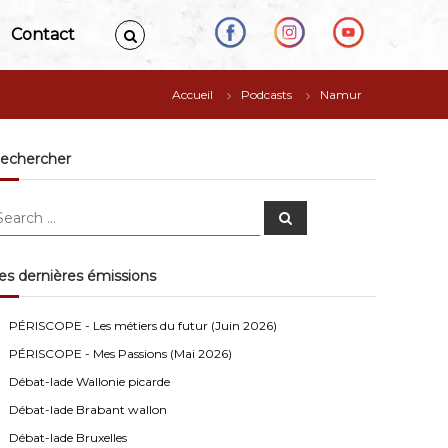
Contact
Accueil
Podcasts
Namur
echercher
S
e
a
r
c
es dernières émissions
h
Anonymous4
2/13/2021
4:16
Bonjour
PÉRISCOPE - Les métiers du futur (Juin 2026)
PÉRISCOPE - Mes Passions (Mai 2026)
Visiteur13752
3/14/2022
10:04
Débat-lade Wallonie picarde
J'écoute le podcast de l'atelier Comment ça va". Génial
les filles! Vous êtes formidables!
Débat-lade Brabant wallon
Débat-lade Bruxelles