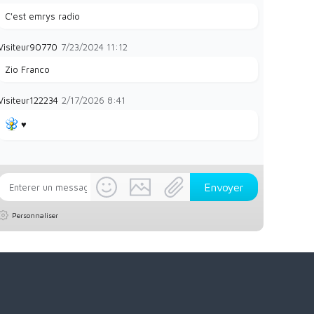
C'est emrys radio
Visiteur90770
7/23/2024
11:12
Zio Franco
Visiteur122234
2/17/2026
8:41
♥️
Personnaliser